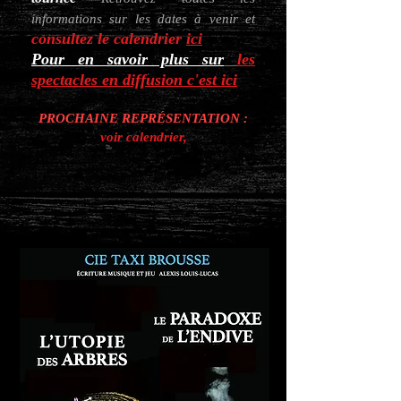
informations sur les dates à venir
et
consultez le calendrier
ici
Pour en savoir plus sur
les
spectacles en diffusion c'est
ici
PROCHAINE REPRÉSENTATION :
voir calendrier,