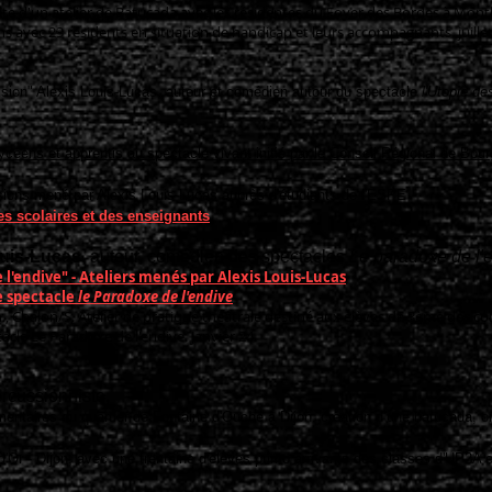
e d'un atelier de Batucada avec les résidentes du Foyer des Bordes à Montba
ns avec 23 résidents en situation de handicap et leurs accompagnants. juillet
ssion" Alexis Louis-Lucas, auteur et comédien autour du spectacle
l'Utopie de
Lycéens et apprentis au spectacle vivant initié par le Conseil Régional de Bo
sions mené par Alexis Louis-Lucas auprès d'étudiants de l'ESPE
es scolaires et des enseignants
uis-Lucas
, auteur, comédien des spectacles
Le paradoxe de l'e
l'endive" - Ateliers menés par Alexis Louis-Lucas
e spectacle
le Paradoxe de l'endive
Ch., Chalon/S. Atelier de pratique théâtrale destiné aux élèves de 3ème des col
acle Le Paradoxe de l'endive. Janvier 24.
rcussionniste,
entaires du quartier de Fontaine d'Ouche à Dijon. création d’une batucada, 
'Or - Dijon, avec une trentaine d'élèves primo arrivants des classes d'UP2A 