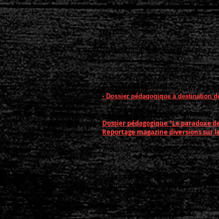
•
Batucada
- (VYV3 Bourgogne) - Conduit
Chatillon/Seine. Prartique des percussio
EN 2023
-
Ateliers "Sur les chemins de la transmi
-
Dans le cadre du festival Modes de Vie
- Lycée les 3 Chênes - Le Quesnoy
- Lycée Brochon à Beaune - dispositif : 
l’association Côté Cour
- Journée de formation Atelier de percus
- Dossier pédagogique à destination d
• THÉÂTRE ET VOIX Alexis Lo
Dossier pédagogique "Le paradoxe de 
Reportage magazine diversions sur l
- "Journée de liaison"- Lycée Hilaire de 
en lien avec une représentation du spect
• Musique
Jérôme Jouaire,
Pe
- Batucada avec des élèves d'écoles élém
pour la parade Métisse en mai 2020.
- Ateliers percussions, Lycée Les Marcs d