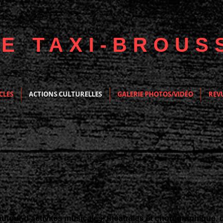
IE TAXI-BROUS
CLES
ACTIONS CULTURELLES
GALERIE PHOTOS/VIDÉO
REVU
TURELLES
 autour d’activités musicales, théâtrales et chorégraphique