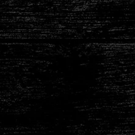
évrier 2020.
n 2020.
onde option théâtre, Montchanin
tre amateur.
 d'une oeuvre théâtrale : Opéra de
u spectacle Le Paradoxe de l'endive.
er à avril 2024.
2024.
 juin 2024.
 - Sept. 2019 à juin 2020.
sé par Jean-Michel Dury, après deux ans
2024. saison 2024-2025