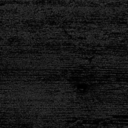
 bibliothèques, ESPE, IRTESS).
e,
x jardins de Quetigny pour une batucada
s 2024. 80 enfants de 3 classes de CM1
 de 15 à 18 ans de l'Institut des
jeunes de 10 à 14 ans de la Maison de