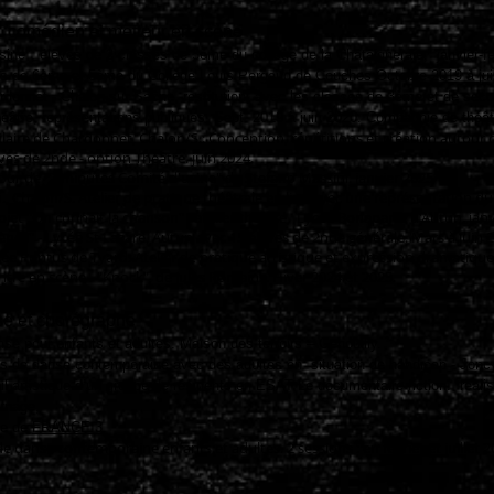
,
comédien et metteur en scène
sine", élèves de 2 classes de 3ème du collège de la Châtaigneraie,
janvier-f
ses de 6ème et 5ème du Collège Louis Pergaud de Couches Octobre 2019 à jui
hardonnet - Chalon sur Saône, restitution, avec les classes de 3ème et de sec
théâtre, représentations publiques. Sept. 2019 à juin 2020. Compagnie de théâ
Hilaire de Chardonnet, Chalon/S.: Conception, répétitions et création autour
ves de 2nde - option Théâtre. juin 2024.
tour de "7 minutes Comité d'usine" de Stefano Massini. janvier 2025
Ch., Chalon/S. Atelier de pratique théâtrale en lien avec une représentation d
jet "On connait la chanson" : atelier théâtre, Lycée Bonaparte d'Autun. janvi
cène !" - Lycée St Lazare, Autun avec 15 élèves de 2nde générale. Mars à juin 
cée Pontus de Tyard. Atelier de pratique artistique et expression dramatique,
tre en scène - "Knock", de Jules Romains. Hiver 2024 et 2025.
 et chorégraphe
se pour enfants et adultes. Maison des terroirs – Genouilly.
es de danse contemporaine avec des adultes en situation de handicap - Joncy
vail artistique d’un groupe de résidents en ESAT Le documentaire-fiction.
réali
urnage,
ite de
FRANCE 3
.
de danse contemporaine enfants et adultes. 2 sessions : en février et juillet 