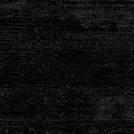
formations et d’enseignements 
La compagnie est Agréée "Educ
MUSIQUE : Alexis LOUIS-LUCA
•
Batucada
- hiver 25 - 4 classes du pa
•
Paroles et sons
- hiver 25 - Conduite d
•
Paroles et sons
-
hiver 25 - Conduite d
•
Batucada
- La Parenthèse (Ville de Q
monumentale et une joute en fanfare lor
et CM2 et leurs enseignantes.
•
Batucada
- hiver 25 - 4 classes du p
•
Percussions
- (Dispositif Bulles de cu
Apprentis d'Auteuil Les Fils de Noé, 2100
•
Paroles et sons
- (Dispositif Bulles de
l'enfance d'Ahuy. Réalisation d'un Carne