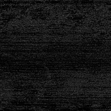
(conservatoires, écoles de musiques, Education Nationale,
ation Nationale".
S
ys "Ouches et Montagne" orchestre de percussions 100 enfants,
'ateliers Paroles et sons à destination des enfants du RPI de Til- Chatel,
'ateliers Paroles et sons à destination des enfants du RPI de Gissey sur Ouch
uetigny) - Ateliers de percussions avec les écoles des Huches et Fontaine au
s de l'inauguration de la nouvelle médiathèque La Parenthèse. déc 23 à mar
ays "Ouches et Montagne" orchestre de percussions 100 enfants,
lture 23-24 du CG21) Conduite d'ateliers de percussions à destination de jeunes
0 Dijon. Mars et avril 2024, avec 8 adolescents MNA.
 culture 23-24 du CG21). Conduite d'ateliers Paroles et sons à destination de 
t de voyage sonore. 8 adolescents. Avril 2024