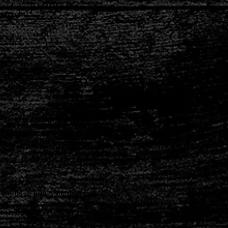
rd, et du Foyer H. Baillot à
 2024.
s arbres
urgogne- Franche-Comté et organisé par
ndive et L'utopie des arbres
lèges de l'option théâtre.
orchestre de percussion déambulatoire
et Tle Bac Pro.