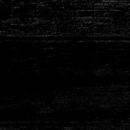
• Théâtre
Jacques ARNOULD
- "Les hommes ne savent pas faire la cui
- Création d’un spectacle avec les clas
- Action “passerelle” Lycée Hilaire de C
- ateliers et mise en scène de pièce de 
- Théâtre au Lycée : Théâtre au Lycée - 
Quat'sous, de Bertolt Brecht avec les élè
- Conception, répétitions et création au
- "Journée de liaison"- Lycée Hilaire de 
- Théâtre au Lycée Bonaparte - Autun Pro
- Projet 20+ "Maupassant, du livre à la s
- Projet "Niepce et la photographie" - Ly
- Théâtre amateur - Compagnie Epinac en
• Danse Mure Natale,
danseuse
- ateliers hebdomadaires et stages de dan
- ESAT de l'APAI - Ateliers hebdomadair
-
La part de rêve
: film inédit sur le tra
de conception, de préparation puis de to
FRANCE 3
, juin 2019, en replay sur le s
- Maison des Terroirs - Genouilly Stages 